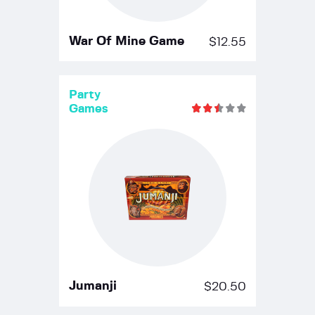
War Of Mine Game
$
12.55
Party
Games
Note
2.48
sur 5
Jumanji
$
20.50