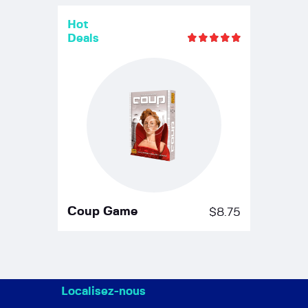
Hot
Deals
Note
5.00
sur 5
Coup Game
$
8.75
Localisez-nous