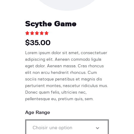
Scythe Game
Noté
1
5.00
sur 5 basé sur
notation cli
$
35.00
Lorem ipsum dolor sit amet, consectetuer
adipiscing elit. Aenean commodo ligula
eget dolor. Aenean massa. Cras rhoncus
elit non arcu hendrerit rhoncus. Cum
sociis natoque penatibus et magnis dis
parturient montes, nascetur ridiculus mus.
Donec quam felis, ultricies nec,
pellentesque eu, pretium quis, sem.
Age Range