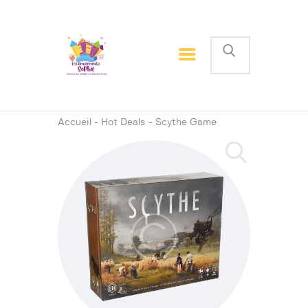
Accueil
Vue rapide jeux
Accueil
Hot Deals
Scythe Game
Les à côtés
Jeux résidentiels
Jeux semi-industriel
Jeux industriels
Costumes Sumo
Règles
Nous contacter
À Propos de nous
FAQ