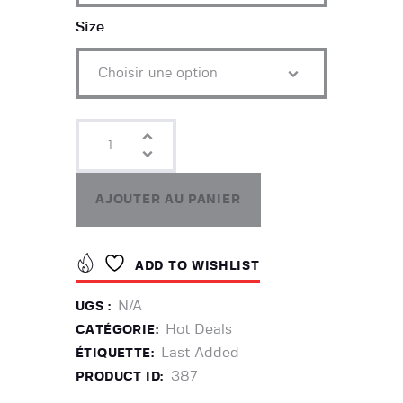
Size
AJOUTER AU PANIER
ADD TO WISHLIST
N/A
UGS :
Hot Deals
CATÉGORIE:
Last Added
ÉTIQUETTE:
387
PRODUCT ID: