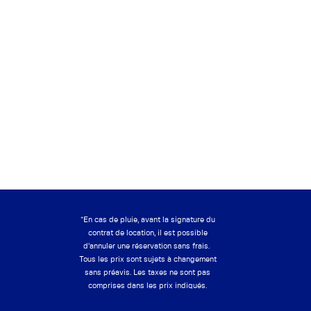
*En cas de pluie, avant la signature du
contrat de location, il est possible
d’annuler une réservation sans frais.
Tous les prix sont sujets à changement
sans préavis. Les taxes ne sont pas
comprises dans les prix indiqués.